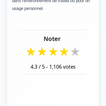
dans l'environnement de travail ou pour un
usage personnel.
Noter
★
★
★
★
★
4.3
/ 5 -
1,106
votes