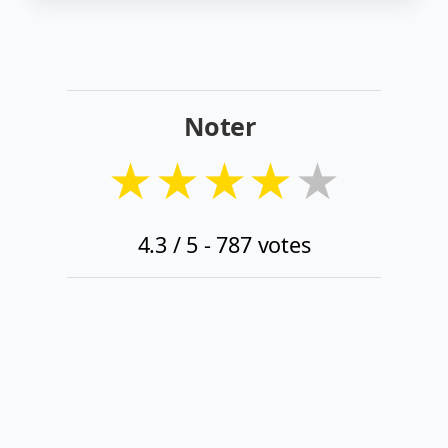
Noter
★
★
★
★
★
4.3
/ 5 -
787
votes