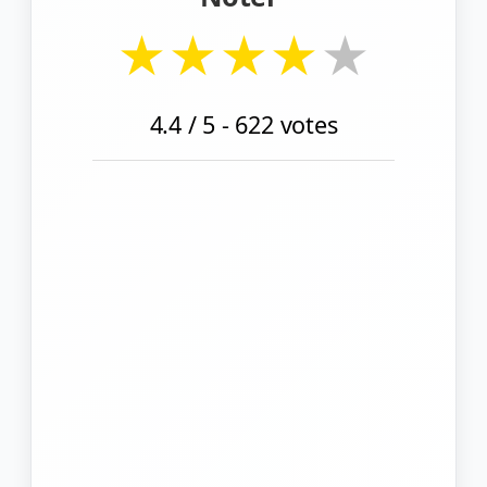
★
★
★
★
★
4.4
/ 5 -
622
votes