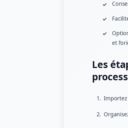
Conser
Facili
Option
et l’or
Les éta
proces
Importez 
Organisez