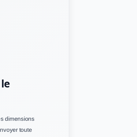
le
les dimensions
envoyer toute