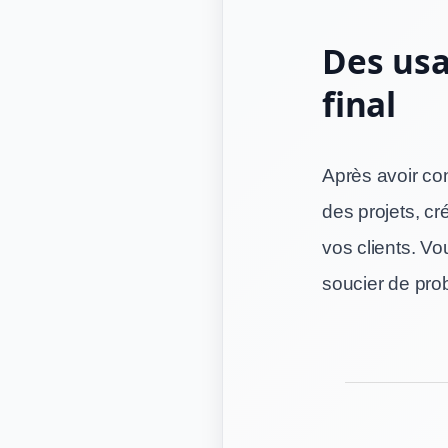
Des usa
final
Après avoir co
des projets, c
vos clients. V
soucier de prob