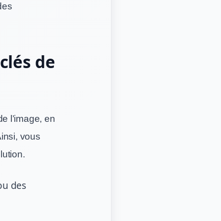
des
clés de
 de l’image, en
insi, vous
ution.
ou des