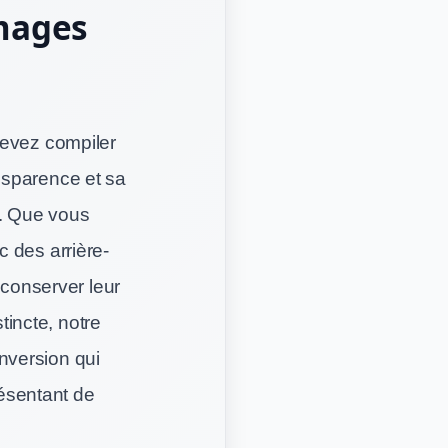
images
devez compiler
nsparence et sa
r. Que vous
 des arrière-
 conserver leur
incte, notre
onversion qui
résentant de