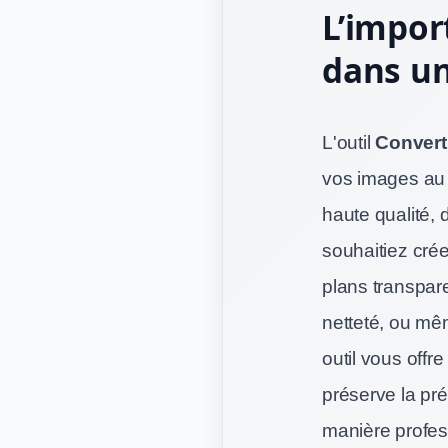
L’impor
dans u
L'outil
Convert
vos images au 
haute qualité,
souhaitiez cré
plans transpare
netteté, ou mê
outil vous offr
préserve la pré
manière profes