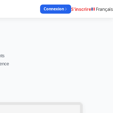
S'inscrire
Français
Connexion
nts
rence