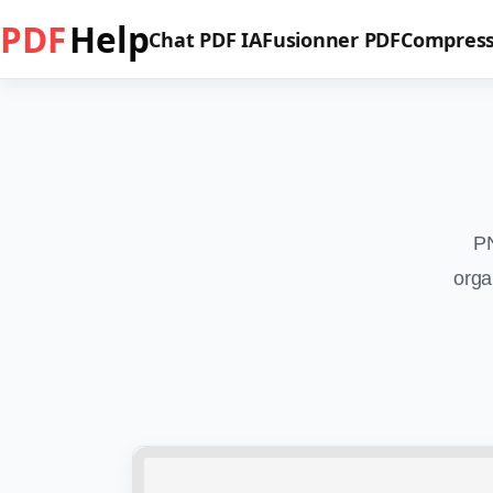
PDF
Help
Chat PDF IA
Fusionner PDF
Compress
PN
orga