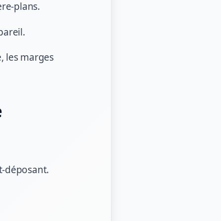
ère-plans.
areil.
e, les marges
e
t-déposant.