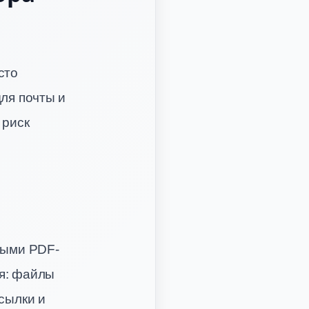
сто
ля почты и
 риск
ными PDF-
я: файлы
сылки и