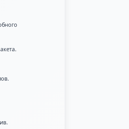
обного
акета.
ов.
ив.