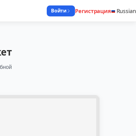
Регистрация
Russian
Войти
кет
обной