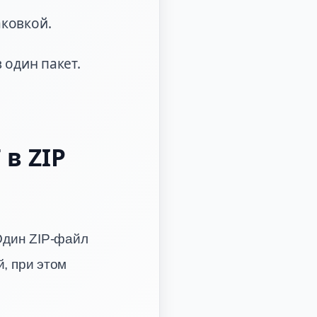
ковкой.
 один пакет.
в ZIP
 Один ZIP-файл
, при этом