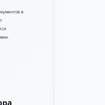
окументов в
т
тся
вки.
ора