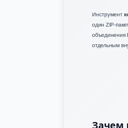
Инструмент
к
один ZIP-паке
объединения 
отдельным вну
Зачем 