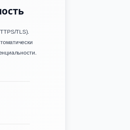
ность
TTPS/TLS).
втоматически
енциальности.