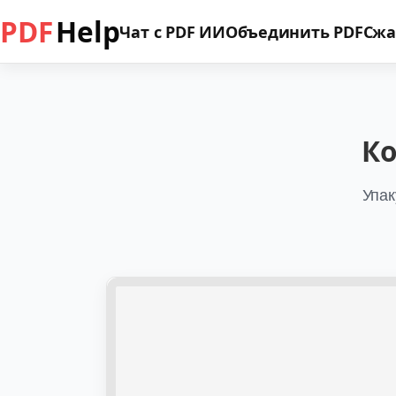
PDF
Help
Чат с PDF ИИ
Объединить PDF
Сжа
Ко
Упак