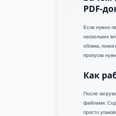
PDF-до
Если нужно пе
нескольких вл
облака, помог
пропуска нуж
Как ра
После загруз
файлами. Сод
просто упаков