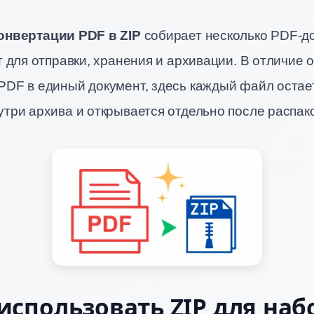
онвертации PDF в ZIP
собирает несколько PDF-д
т для отправки, хранения и архивации. В отличие о
PDF в единый документ, здесь каждый файл остае
три архива и открывается отдельно после распако
использовать ZIP для наб