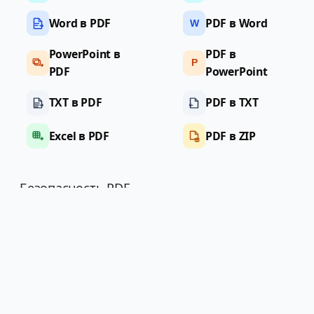
Word в PDF
PDF в Word
W
PowerPoint в
PDF в
P
PDF
PowerPoint
TXT в PDF
PDF в TXT
Excel в PDF
PDF в ZIP
Безопасность PDF
Защитить PDF
Разблокировать
PDF
Инспектор
метаданных