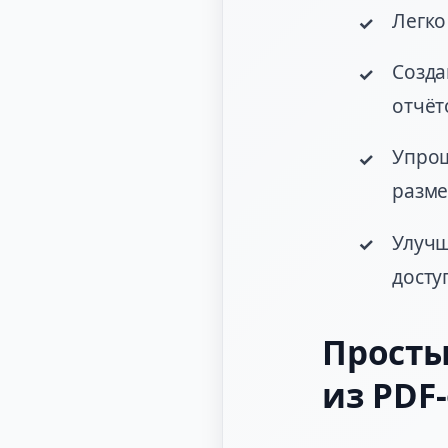
Легко
Созда
отчёт
Упрощ
разме
Улучш
досту
Просты
из PDF