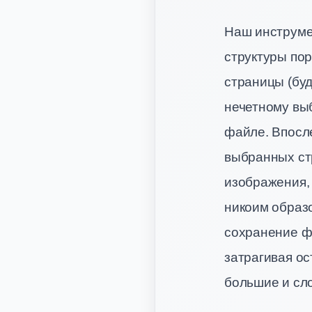
Наш инструме
структуры по
страницы (буд
нечетному вы
файле. Впосл
выбранных стр
изображения,
никоим образ
сохранение ф
затрагивая о
большие и сл