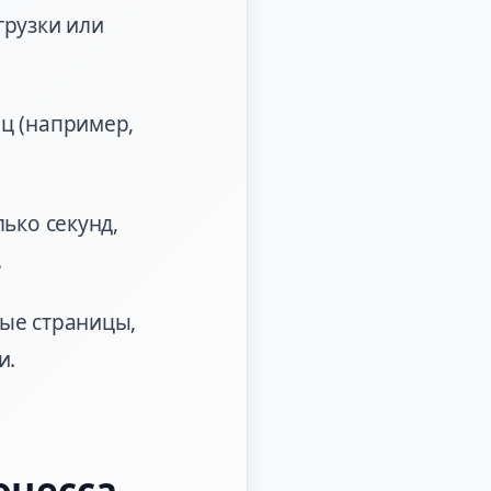
грузки или
ц (например,
ько секунд,
.
ые страницы,
и.
оцесса