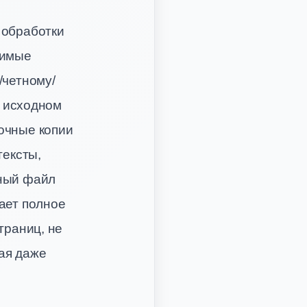
 обработки
димые
/четному/
в исходном
очные копии
тексты,
дный файл
ает полное
траниц, не
ая даже