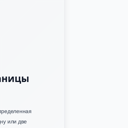
раницы
определенная
ну или две