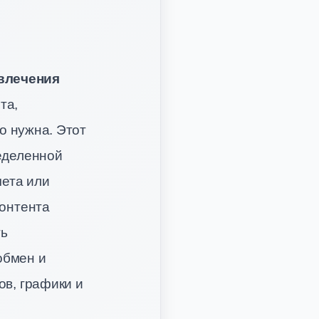
влечения
та,
о нужна. Этот
ределенной
чета или
контента
ть
обмен и
ов, графики и