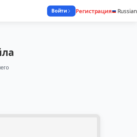
Регистрация
Russian
Войти
йла
шего