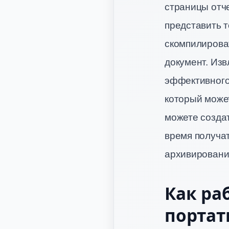
страницы отче
представить т
скомпилирова
документ. Изв
эффективного
который може
можете созда
время получат
архивировани
Как ра
портат