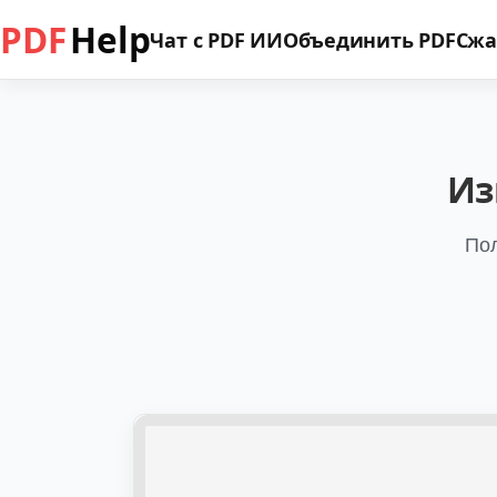
PDF
Help
Чат с PDF ИИ
Объединить PDF
Сжа
Из
Пол