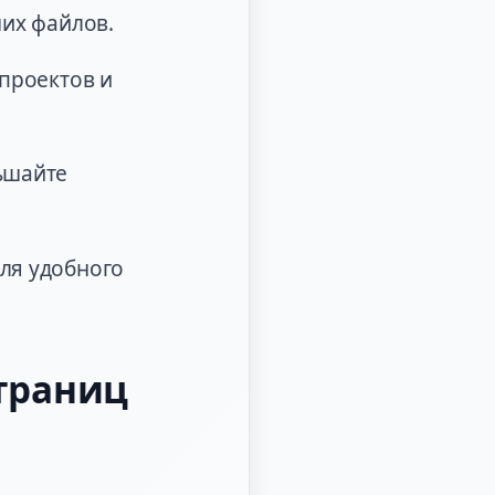
ших файлов.
проектов и
ьшайте
ля удобного
траниц