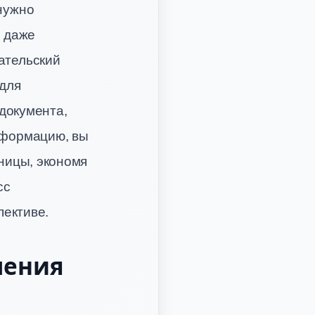
 нужно
и даже
ательский
 для
документа,
нформацию, вы
ницы, экономя
сс
пективе.
ления