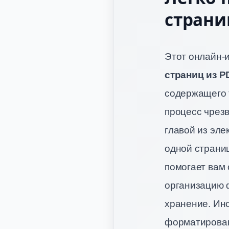
страни
Этот онлайн-
страниц из 
содержащего 
процесс чрез
главой из эле
одной страниц
помогает вам
организацию 
хранение. Инс
форматирован