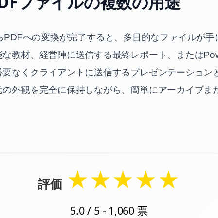
DFファイルの複数の用途
intからPDFへの変換が完了すると、多目的なファイルが
な教材、経営陣に送信する最終レポート、またはPower
必要なくクライアントに送信するプレゼンテーション
元の外観を完全に保持しながら、簡単にアーカイブま
★
★
★
★
★
評価
5.0
/ 5 -
1,060
票