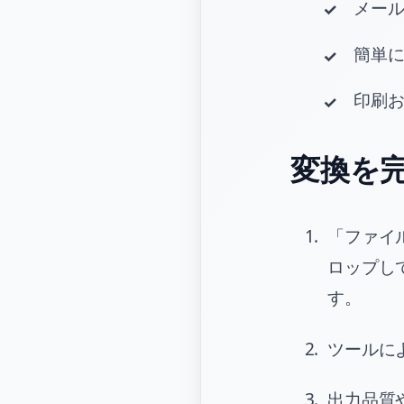
メール
簡単
印刷
変換を
「ファイ
ロップして
す。
ツールに
出力品質