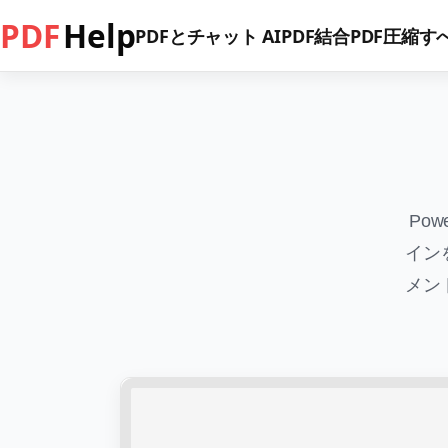
PDF
Help
PDFとチャット AI
PDF結合
PDF圧縮
す
Po
イン
メン