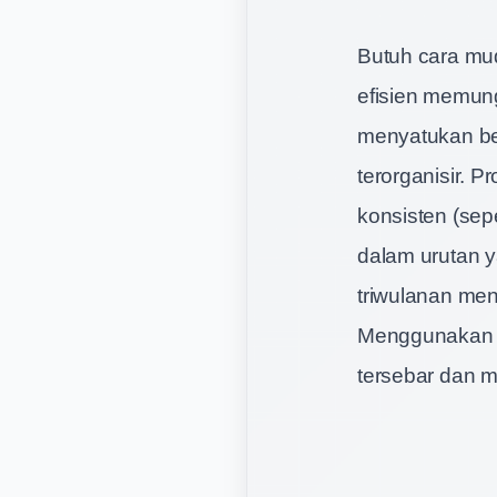
Butuh cara mu
efisien memun
menyatukan beb
terorganisir. 
konsisten (sepe
dalam urutan 
triwulanan men
Menggunakan a
tersebar dan m