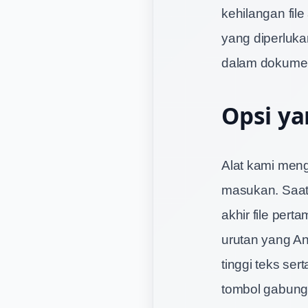
kehilangan fil
yang diperlukan
dalam dokumen
Opsi ya
Alat kami meng
masukan. Saat
akhir file per
urutan yang An
tinggi teks se
tombol gabung