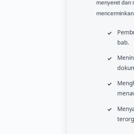
menyeret dan m
mencerminkan u
Pembua
bab.
Menin
dokum
Mengh
menavi
Menya
terorg