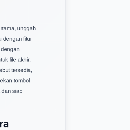
rtama, unggah
 dengan fitur
n dengan
k file akhir.
ebut tersedia,
tekan tombol
 dan siap
ra