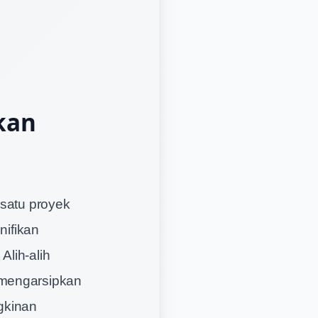
kan
 satu proyek
nifikan
Alih-alih
 mengarsipkan
gkinan