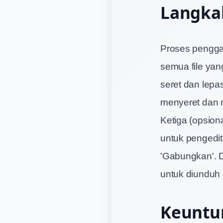
Langka
Proses pengga
semua file yan
seret dan lepa
menyeret dan m
Ketiga (opsiona
untuk pengedit
'Gabungkan'. D
untuk diunduh 
Keuntu