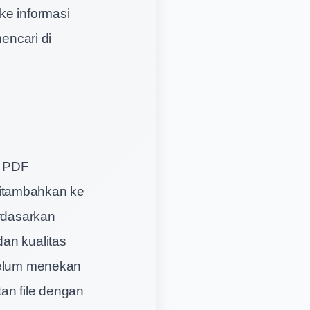
ke informasi
mencari di
e PDF
ditambahkan ke
erdasarkan
dan kualitas
ebelum menekan
an file dengan