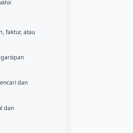
akhir
 faktur, atau
ngarsipan
encari dan
l dan