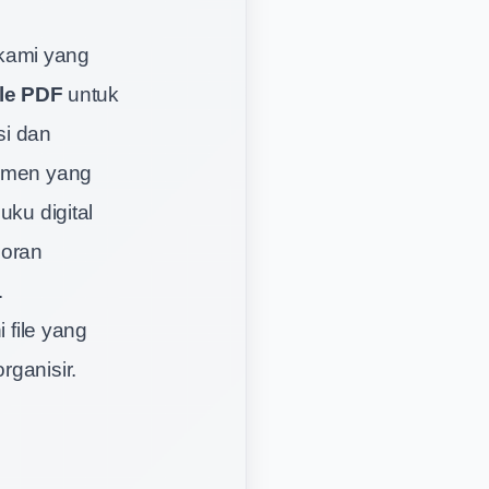
kami yang
le PDF
untuk
si dan
kumen yang
uku digital
poran
.
file yang
rganisir.