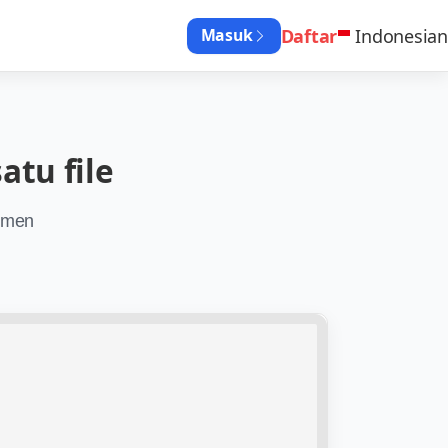
Daftar
Indonesian
Masuk
tu file
umen