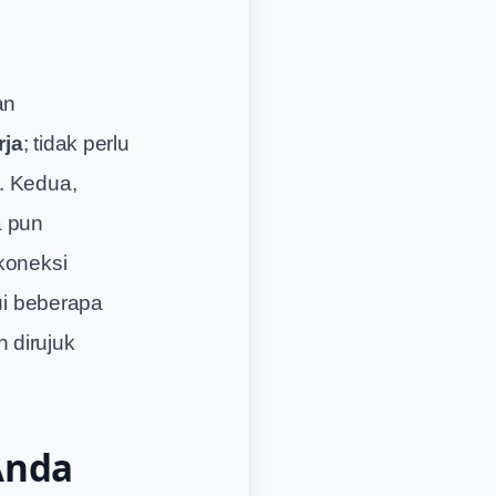
an
rja
; tidak perlu
. Kedua,
a pun
 koneksi
lui beberapa
 dirujuk
Anda