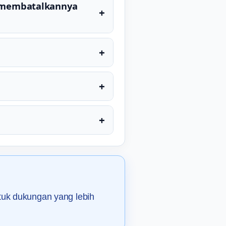
a membatalkannya
+
+
+
+
tuk dukungan yang lebih