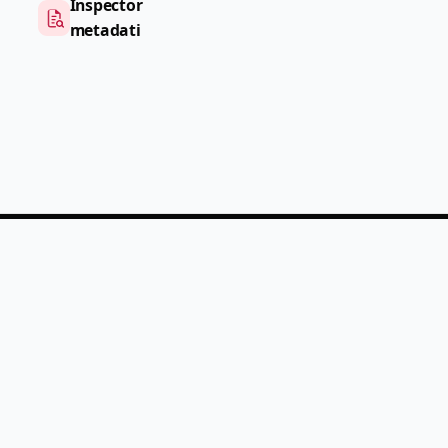
Inspector
metadati
PDF
Help
Prezzi
Chi siamo