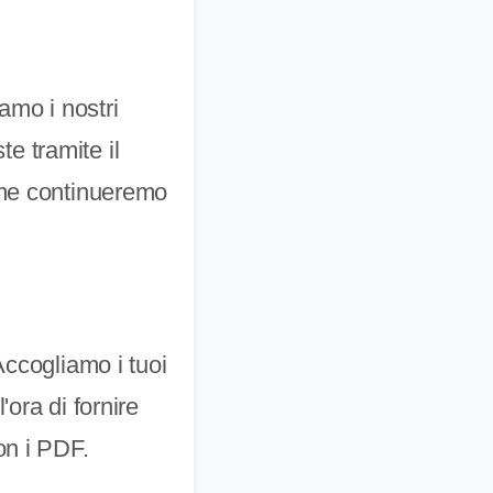
amo i nostri
te tramite il
eme continueremo
Accogliamo i tuoi
ora di fornire
on i PDF.