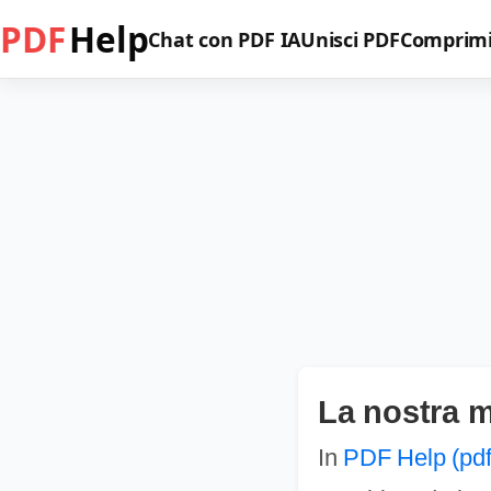
PDF
Help
Chat con PDF IA
Unisci PDF
Comprimi
La nostra 
In
PDF Help (pdf