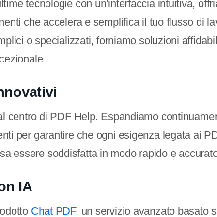
ime tecnologie con un'interfaccia intuitiva, off
enti che accelera e semplifica il tuo flusso di la
plici o specializzati, forniamo soluzioni affidabi
cezionale.
nnovativi
al centro di PDF Help. Espandiamo continuamen
nti per garantire che ogni esigenza legata ai
 essere soddisfatta in modo rapido e accurato
on IA
rodotto
Chat PDF
, un servizio avanzato basato su