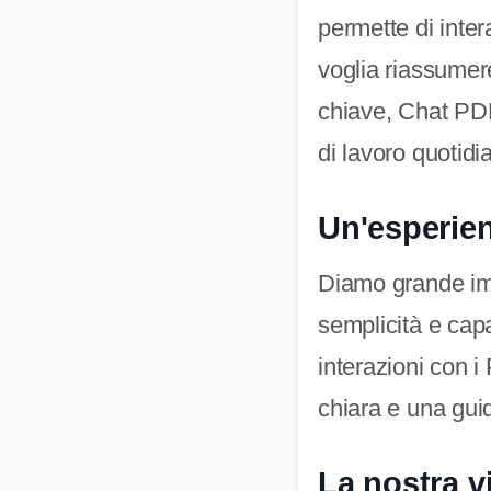
permette di inte
voglia riassumer
chiave, Chat PDF
di lavoro quotidi
Un'esperien
Diamo grande imp
semplicità e cap
interazioni con i
chiara e una guid
La nostra v