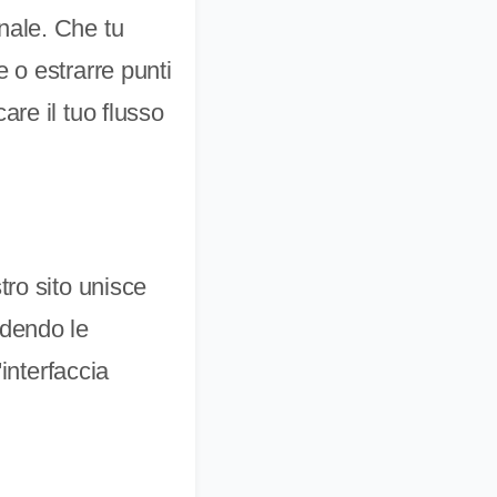
nale. Che tu
 o estrarre punti
re il tuo flusso
tro sito unisce
ndendo le
'interfaccia