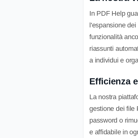
In PDF Help guar
l'espansione dei 
funzionalità anco
riassunti automat
a individui e org
Efficienza 
La nostra piattaf
gestione dei file
password o rimuo
e affidabile in og