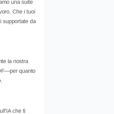
riamo una suite
voro. Che i tuoi
li supportate da
te la nostra
 PDF—per quanto
.
ll'IA che ti