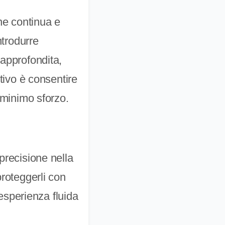
ne continua e
ntrodurre
 approfondita,
ttivo è consentire
l minimo sforzo.
precisione nella
proteggerli con
sperienza fluida