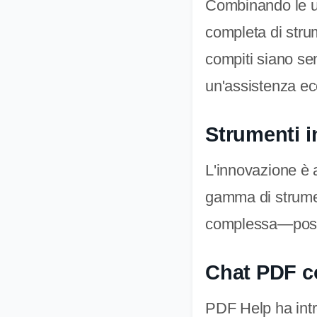
Combinando le ult
completa di strum
compiti siano sem
un'assistenza ec
Strumenti i
L'innovazione è 
gamma di strume
complessa—possa
Chat PDF c
PDF Help ha int