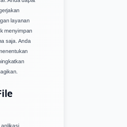
gerjakan
ngan layanan
tuk menyimpan
na saja. Anda
 menentukan
ningkatkan
agikan.
ile
aplikasi