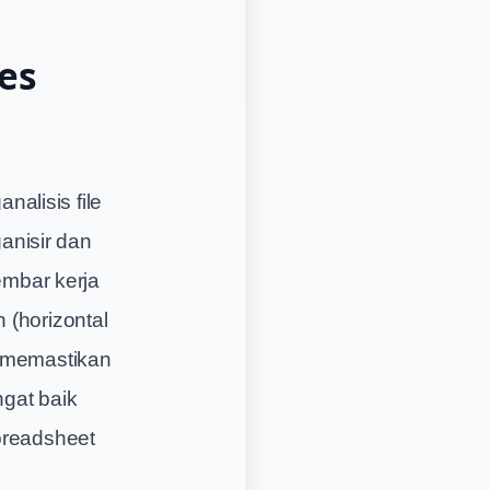
es
alisis file
anisir dan
embar kerja
 (horizontal
k memastikan
ngat baik
preadsheet