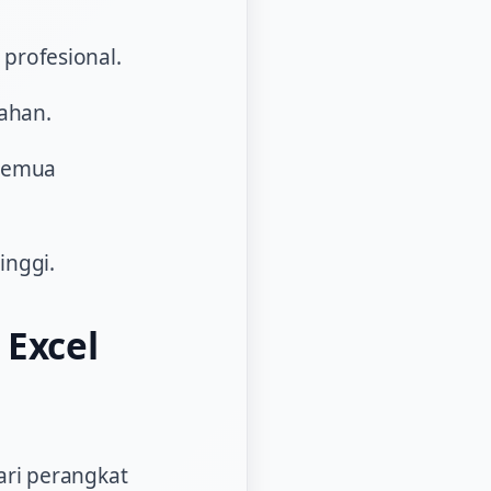
profesional.
bahan.
 semua
inggi.
Excel
ari perangkat