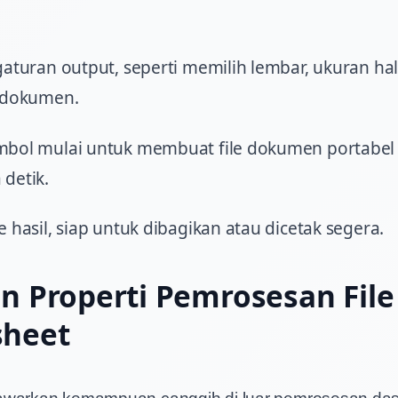
gaturan output, seperti memilih lembar, ukuran h
i dokumen.
mbol mulai untuk membuat file dokumen portabel
detik.
e hasil, siap untuk dibagikan atau dicetak segera.
an Properti Pemrosesan File
sheet
awarkan kemampuan canggih di luar pemrosesan das