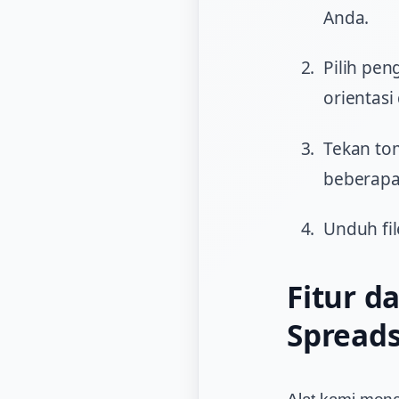
Anda.
Pilih pen
orientas
Tekan to
beberapa 
Unduh fil
Fitur d
Spread
Alat kami men