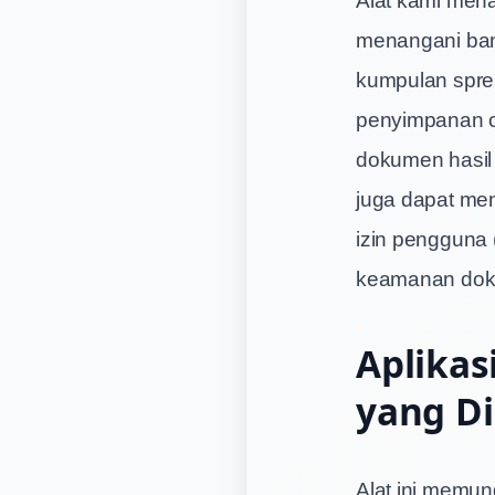
menangani ban
kumpulan sprea
penyimpanan c
dokumen hasil 
juga dapat men
izin pengguna
keamanan doku
Aplikas
yang Di
Alat ini memun