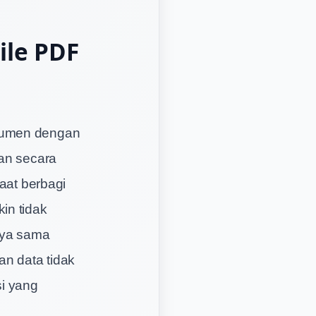
ile PDF
okumen dengan
kan secara
saat berbagi
in tidak
inya sama
an data tidak
si yang