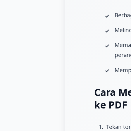
Berba
Melind
Memas
peran
Mempe
Cara Me
ke PDF
Tekan to