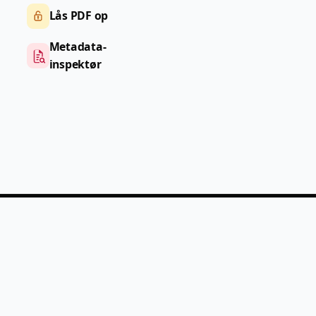
Lås PDF op
Metadata-
inspektør
PDF
Help
Priser