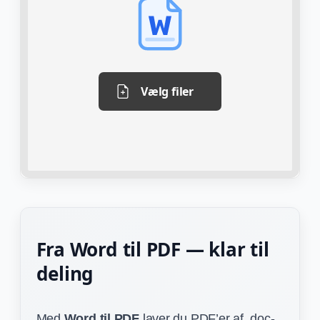
Vælg filer
Fra Word til PDF — klar til
deling
Med
Word til PDF
laver du PDF’er af .doc-