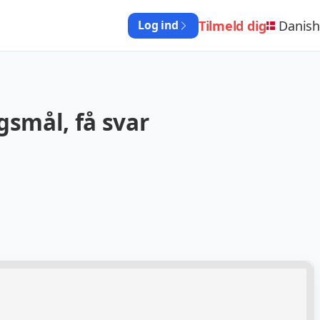
Tilmeld dig
Danish
Log ind
gsmål, få svar