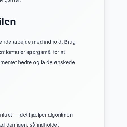
ilen
gående arbejde med indhold. Brug
g omformulér spørgsmål for at
kumentet bedre og få de ønskede
onkret — det hjælper algoritmen
ad den igen, så indholdet