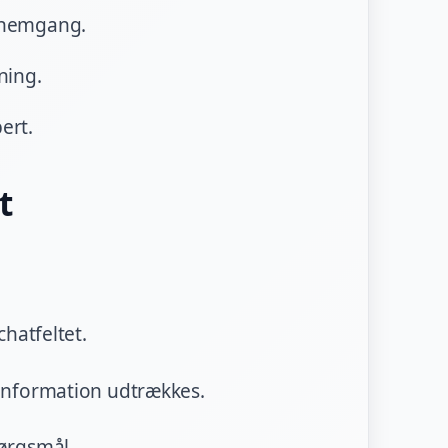
nnemgang.
ning.
ert.
t
chatfeltet.
 information udtrækkes.
pørgsmål.