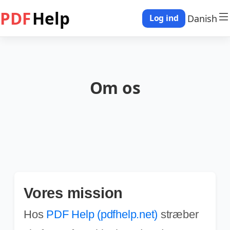
PDF
Help
Danish
Log ind
Om os
Vores mission
Hos
PDF Help (pdfhelp.net)
stræber