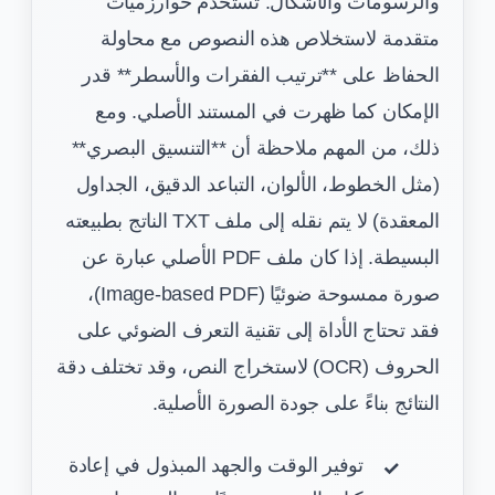
والرسومات والأشكال. تستخدم خوارزميات
متقدمة لاستخلاص هذه النصوص مع محاولة
الحفاظ على **ترتيب الفقرات والأسطر** قدر
الإمكان كما ظهرت في المستند الأصلي. ومع
ذلك، من المهم ملاحظة أن **التنسيق البصري**
(مثل الخطوط، الألوان، التباعد الدقيق، الجداول
المعقدة) لا يتم نقله إلى ملف TXT الناتج بطبيعته
البسيطة. إذا كان ملف PDF الأصلي عبارة عن
صورة ممسوحة ضوئيًا (Image-based PDF)،
فقد تحتاج الأداة إلى تقنية التعرف الضوئي على
الحروف (OCR) لاستخراج النص، وقد تختلف دقة
النتائج بناءً على جودة الصورة الأصلية.
توفير الوقت والجهد المبذول في إعادة