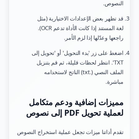
النصوص.
قد تظهر بعض الإعدادات الاختيارية (مثل
لغة المستند إذا كانت الأداة تدعم OCR).
راجعها وعدّلها إذا لزم الأمر.
اضغط على زر 'بدء التحويل' أو 'تحويل إلى
TXT'. انتظر لحظات قليلة، ثم قم بتنزيل
الملف النصي (.txt) الناتج لاستخدامه
مباشرة.
مميزات إضافية ودعم متكامل
لعملية تحويل PDF إلى نصوص
تقدم أداتنا ميزات تجعل عملية استخراج النصوص