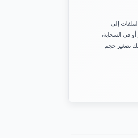
، ورفع الملفات إلى
 أو في السحابة،
دفك تصغير حجم