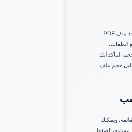
أولًا: اختر ملف PDF أو عدة ملفات. ابدأ بالضغط على زر اختيار الملفات، ثم حدد ملف PDF
 الملفات،
م، لتتأكد أنك
قليل حجم ملف
سب
قائمة، ويمكنك
تر مستوى الضغط