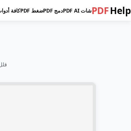
PDF
Help
شات PDF AI
دمج PDF
ضغط PDF
كافة أدوات F
قلل