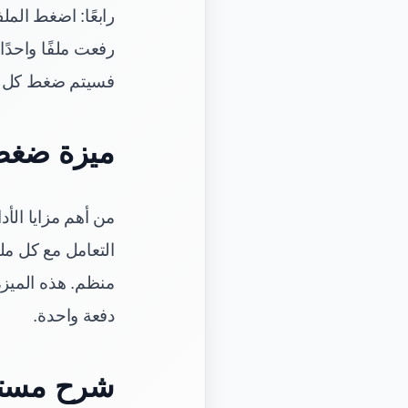
رابعًا: اضغط الم
فسيتم ضغط كل ملف على ح
ميزة ضغط 
منظم. هذه الميزة
دفعة واحدة.
شرح مستو