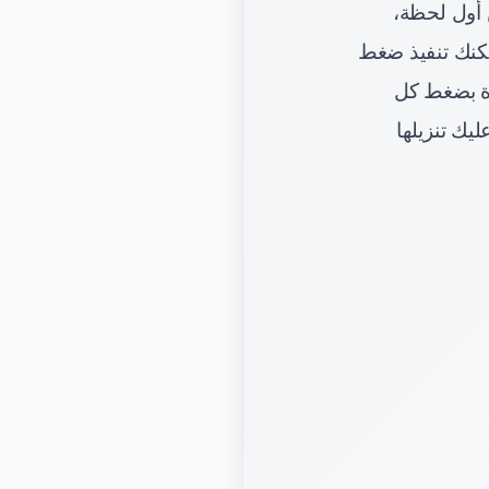
 أول لحظة،
PDF دفعة واحدة. كما يمكنك تنفيذ ضغط
داة بضغط كل
ي ملف ZIP واحد ليسهل عليك تنزيلها