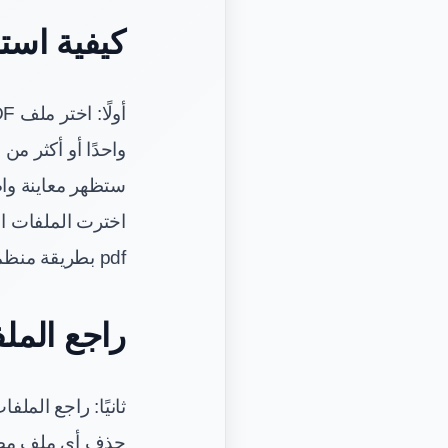
كيفية استخ
واحدًا أو أكثر من
ستظهر معاينة وا
اخترت الملفات ا
pdf بطريقة منظمة قبل الإرسال أو الأرشفة.
راجع المل
ثانيًا: راجع الم
حذف أي ملف مضاف 