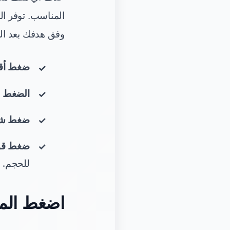
المناسب. توفر ال
وفق هدفك بعد ا
ضغط أق
الضغط ا
ضغط شد
ضغط قوي
للحجم.
اضغط الملف