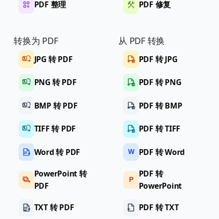
PDF 整理
PDF 修复
转换为 PDF
从 PDF 转换
JPG 转 PDF
PDF 转 JPG
PNG 转 PDF
PDF 转 PNG
BMP 转 PDF
PDF 转 BMP
TIFF 转 PDF
PDF 转 TIFF
Word 转 PDF
PDF 转 Word
W
PowerPoint 转
PDF 转
P
PDF
PowerPoint
TXT 转 PDF
PDF 转 TXT