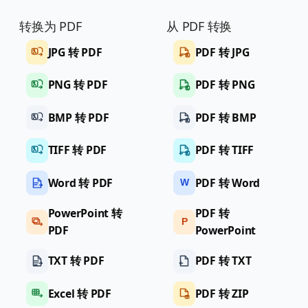
转换为 PDF
从 PDF 转换
JPG 转 PDF
PDF 转 JPG
PNG 转 PDF
PDF 转 PNG
BMP 转 PDF
PDF 转 BMP
TIFF 转 PDF
PDF 转 TIFF
Word 转 PDF
PDF 转 Word
W
PowerPoint 转
PDF 转
P
PDF
PowerPoint
TXT 转 PDF
PDF 转 TXT
Excel 转 PDF
PDF 转 ZIP