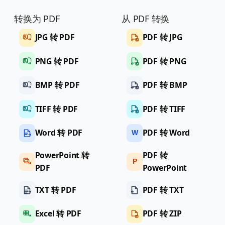
转换为 PDF
从 PDF 转换
JPG 转 PDF
PDF 转 JPG
PNG 转 PDF
PDF 转 PNG
BMP 转 PDF
PDF 转 BMP
TIFF 转 PDF
PDF 转 TIFF
Word 转 PDF
PDF 转 Word
W
PowerPoint 转
PDF 转
P
PDF
PowerPoint
TXT 转 PDF
PDF 转 TXT
Excel 转 PDF
PDF 转 ZIP