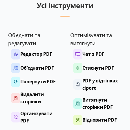
Усі інструменти
Об'єднати та
Оптимізувати та
редагувати
витягнути
Редактор PDF
Чат з PDF
Об'єднати PDF
Стиснути PDF
PDF у відтінках
Повернути PDF
сірого
Видалити
Витягнути
сторінки
сторінки PDF
Організувати
Відновити PDF
PDF