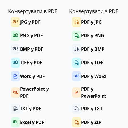
Конвертувати в PDF
Конвертувати з PDF
JPG у PDF
PDF у JPG
PNG у PDF
PDF у PNG
BMP у PDF
PDF у BMP
TIFF у PDF
PDF у TIFF
Word у PDF
PDF у Word
W
PowerPoint у
PDF у
P
PDF
PowerPoint
TXT у PDF
PDF у TXT
Excel у PDF
PDF у ZIP