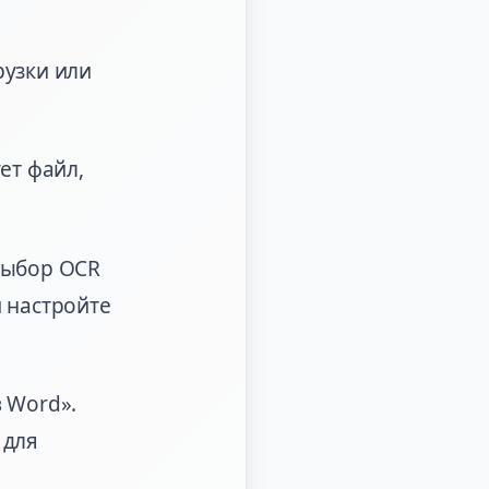
рузки или
ет файл,
выбор OCR
 настройте
 Word».
 для