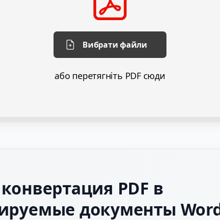
Вибрати файли
або перетягніть PDF сюди
 конвертация PDF в
ируемые документы Wor