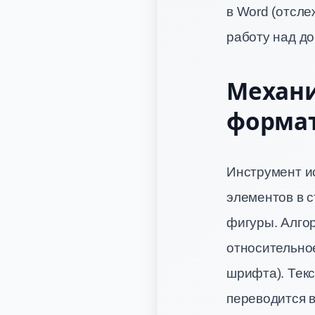
в Word (отсл
работу над д
Механи
форма
Инструмент и
элементов в с
фигуры. Алгор
относительно
шрифта). Текс
переводится 