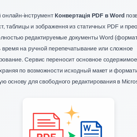
 онлайн-інструмент
Конвертація PDF в Word
поз
ст, таблицы и зображення из статичных PDF и пр
 полностью редактируемые документы Word (форма
ь время на ручной перепечатывание или сложное
ование. Сервис переносит основное содержимое
охраняя по возможности исходный макет и формат
ю основу для свободного редактирования в Micros