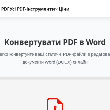
 PDF
Усі PDF-інструменти
Ціни
Конвертувати PDF в Word
егко конвертуйте ваші статичні PDF-файли в редагова
документи Word (DOCX) онлайн