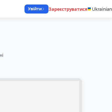
Зареєструватися
Ukrainian
Увійти
ні