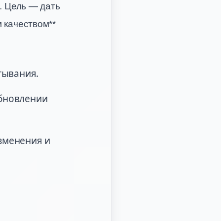
. Цель — дать
 качеством**
тывания.
обновлении
зменения и