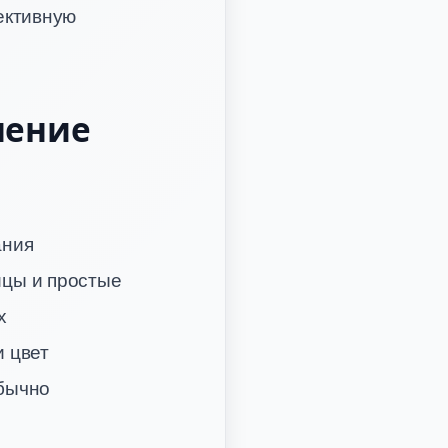
ективную
нение
ания
ицы и простые
х
 цвет
обычно