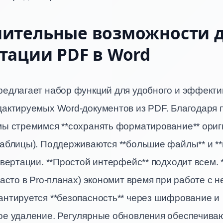
ительные возможности 
тации PDF в Word
редлагает набор функций для удобного и эффекти
дактируемых Word-документов из PDF. Благодаря
ы стремимся **сохранять форматирование** ориги
таблицы). Поддерживаются **большие файлы** и *
нвертации. **Простой интерфейс** подходит всем. 
часто в Pro-планах) экономит время при работе с 
антируется **безопасность** через шифрование и
ое удаление. Регулярные обновления обеспечива