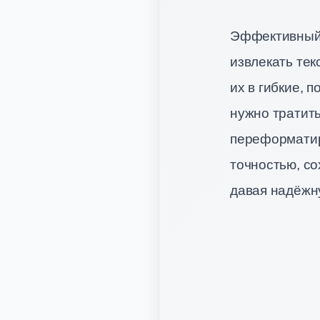
Эффективный
извлекать тек
их в гибкие,
нужно тратит
переформатир
точностью, с
давая надёжну