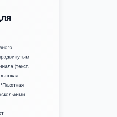
для
вного
 продвинутым
нала (текст,
*высокая
**Пакетная
несколькими
ют