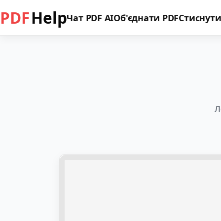
PDF
Help
Чат PDF AI
Об'єднати PDF
Стиснути
Л