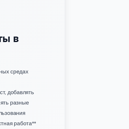
ты в
ных средах
ст, добавлять
нять разные
ользования
стная работа**