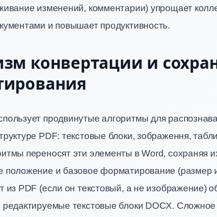
еживание изменений, комментарии) упрощает колл
окументами и повышает продуктивность.
зм конвертации и сохра
тирования
спользует продвинутые алгоритмы для распознав
труктуре PDF: текстовые блоки, зображення, табл
итмы переносят эти элементы в Word, сохраняя и
е положение и базовое форматирование (размер и
т из PDF (если он текстовый, а не изображение) 
в редактируемые текстовые блоки DOCX. Сложное