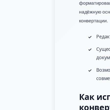
форматирован
надёжную осно
конвертации.
Редак
Сущес
докум
Возмо
совме
Как ис
конве