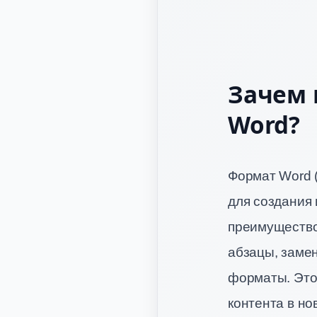
Зачем 
Word?
Формат Word 
для создания 
преимущество 
абзацы, заме
форматы. Это
контента в но