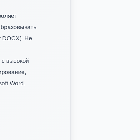
воляет
еобразовывать
т DOCX). Не
 с высокой
ирование,
oft Word.