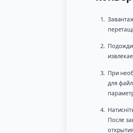
Завантаж
перетащи
Подождит
извлекае
При необ
для файл
парамет
Натисніт
После за
открытия