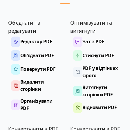
Об'єднати та
Оптимізувати та
редагувати
витягнути
Редактор PDF
Чат з PDF
Об'єднати PDF
Стиснути PDF
PDF у відтінках
Повернути PDF
сірого
Видалити
Витягнути
сторінки
сторінки PDF
Організувати
Відновити PDF
PDF
Конвертувати в PDF
Конвертувати з PDF