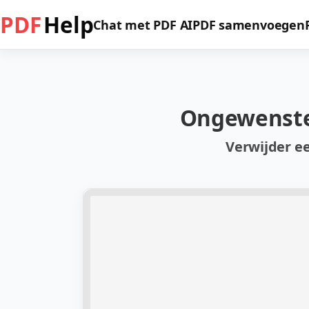
PDF
Help
Chat met PDF AI
PDF samenvoegen
Ongewenste 
Verwijder e