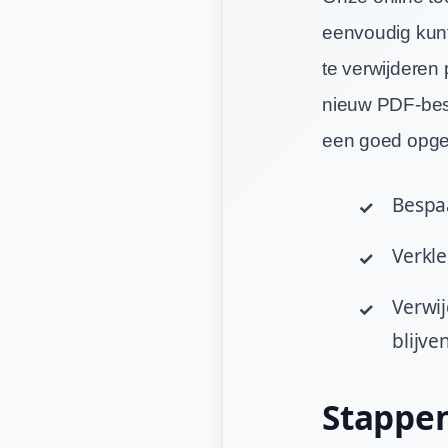
eenvoudig kunt
te verwijderen
nieuw PDF-besta
een goed opge
Bespaa
Verkle
Verwij
blijven
Stappen