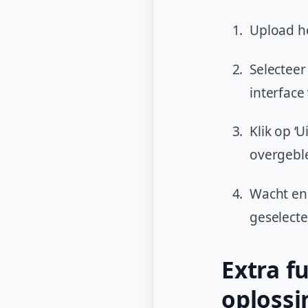
Upload h
Selecteer
interface
Klik op ‘
overgebl
Wacht enk
geselecte
Extra f
oplossi