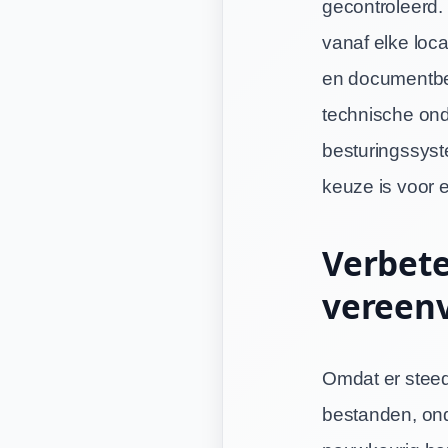
gecontroleerd.
vanaf elke loc
en documentbe
technische onde
besturingssyst
keuze is voor 
Verbet
vereen
Omdat er steed
bestanden, ond