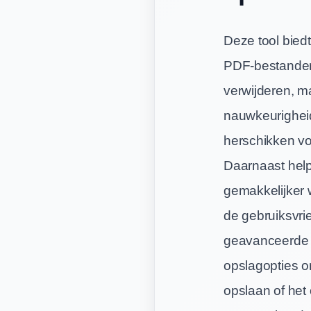
Deze tool biedt
PDF-bestanden z
verwijderen, m
nauwkeurigheid
herschikken vo
Daarnaast help
gemakkelijker w
de gebruiksvrie
geavanceerde t
opslagopties o
opslaan of het