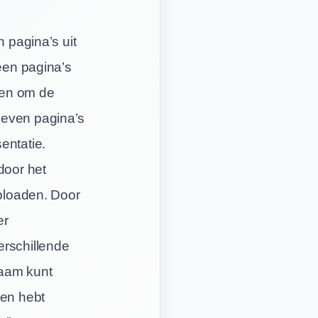
n pagina’s uit
leen pagina’s
ken om de
leven pagina’s
entatie.
door het
uploaden. Door
er
erschillende
naam kunt
gen hebt