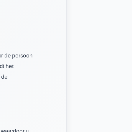
F
oor de persoon
dt het
t de
, waardoor u