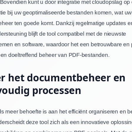
 Bovendien kunt u door integratie met cloudopslag o
atie bij uw geoptimaliseerde bestanden komen, wat uw p
heer ten goede komt. Dankzij regelmatige updates e
rsteuning blijft de tool compatibel met de nieuwste
emen en software, waardoor het een betrouwbare en 
een doeltreffend beheer van PDF-bestanden.
er het documentbeheer en
voudig processen
s meer behoefte is aan het efficiënt organiseren en 
erscheidt deze tool zich als een innovatieve oplossin