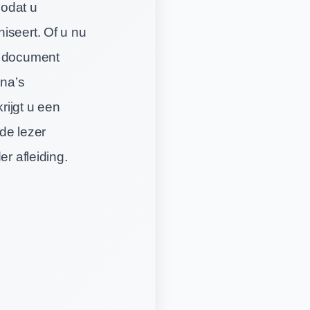
zodat u
iseert. Of u nu
n document
ina’s
rijgt u een
 de lezer
r afleiding.