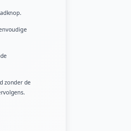
oadknop.
eenvoudige
 de
nd zonder de
ervolgens.