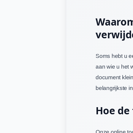
Waarom 
verwijd
Soms hebt u ee
aan wie u het w
document kleine
belangrijkste i
Hoe de 
Onze online to