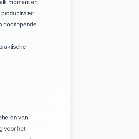
p elk moment en
roductiviteit
n doorlopende
praktische
beheren van
g voor het