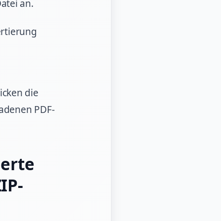
atei an.
ertierung
icken die
eladenen PDF-
ierte
IP-