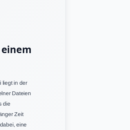
n einem
liegt in der
elner Dateien
 die
änger Zeit
dabei, eine