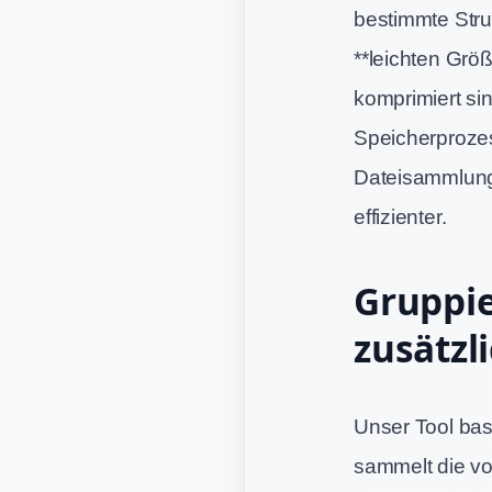
bestimmte Stru
**leichten Grö
komprimiert si
Speicherprozes
Dateisammlung
effizienter.
Gruppi
zusätzl
Unser Tool bas
sammelt die vo