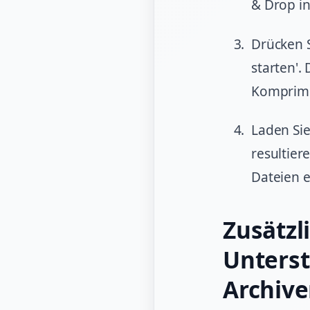
& Drop in
Drücken S
starten'.
Komprimi
Laden Sie
resultier
Dateien e
Zusätzl
Unterst
Archiv