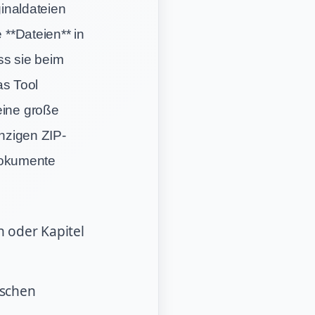
ginaldateien
 **Dateien** in
ss sie beim
as Tool
eine große
inzigen ZIP-
Dokumente
 oder Kapitel
ischen