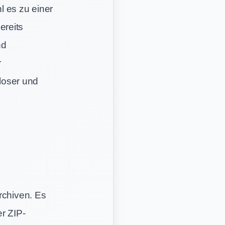
l es zu einer
ereits
nd
r
loser und
rchiven. Es
r ZIP-