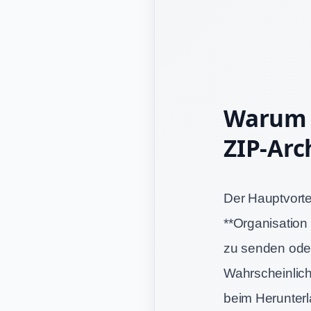
Warum m
ZIP-Arc
Der Hauptvortei
**Organisation
zu senden oder
Wahrscheinlichk
beim Herunterl