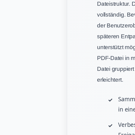
Dateistruktur. 
vollständig. Be
der Benutzerob
späteren Entpa
unterstützt mö
PDF-Datei in me
Datei gruppie
erleichtert.
Samme
in ein
Verbes