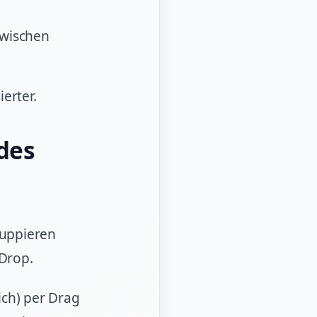
zwischen
erter.
des
ruppieren
Drop.
ich) per Drag