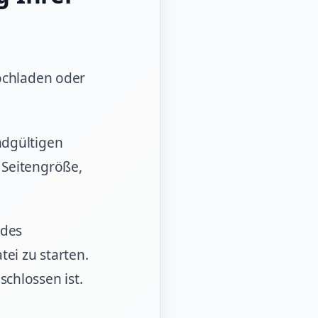
Hochladen oder
ndgültigen
 Seitengröße,
 des
ei zu starten.
chlossen ist.