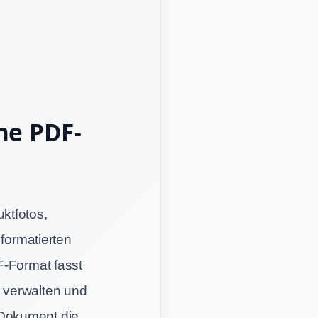
ne PDF-
ktfotos,
 formatierten
F-Format fasst
 verwalten und
e Dokument die