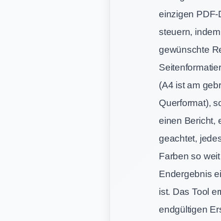
einzigen PDF-D
steuern, indem
gewünschte Rei
Seitenformatie
(A4 ist am geb
Querformat), s
einen Bericht, 
geachtet, jede
Farben so weit
Endergebnis ei
ist. Das Tool 
endgültigen Er