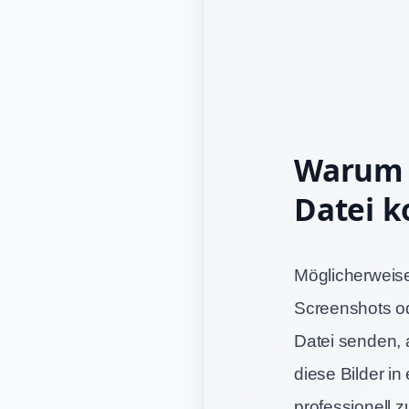
Warum m
Datei k
Möglicherweise
Screenshots ode
Datei senden, 
diese Bilder i
professionell z