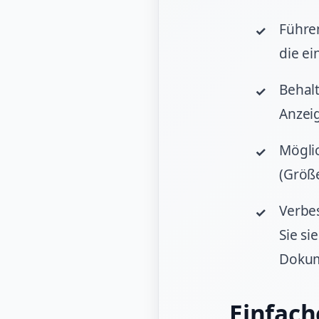
Führe
die ei
Behal
Anzeig
Mögli
(Größe
Verbes
Sie si
Dokum
Einfach