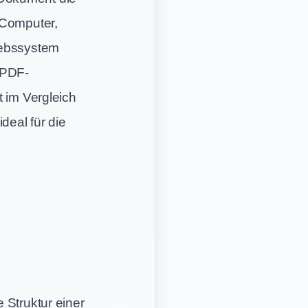
(Computer,
iebssystem
 PDF-
t im Vergleich
deal für die
 Struktur einer