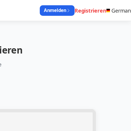
Registrieren
German
Anmelden
ieren
e