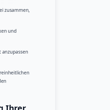
tei zusammen,
cken und
ut anzupassen
reinheitlichen
len
g Ihrer