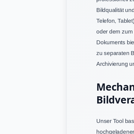
Bildqualität u
Telefon, Table
oder dem zum 
Dokuments biet
zu separaten Bi
Archivierung un
Mechani
Bildve
Unser Tool basi
hochgeladenen 