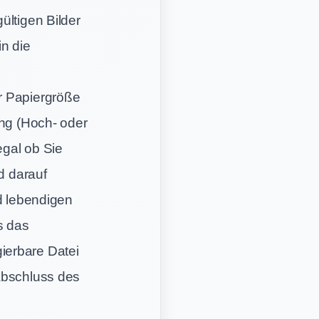
ültigen Bilder
in die
r Papiergröße
ung (Hoch- oder
egal ob Sie
d darauf
nd lebendigen
s das
ierbare Datei
Abschluss des