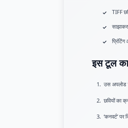
TIFF छवि
साझाकरण
प्रिंटिं
इस टूल का 
उस अपलोड बट
छवियों का क्
‘कनवर्ट’ पर 