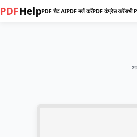
PDF
Help
PDF चैट AI
PDF मर्ज करें
PDF कंप्रेस करें
सभी P
अप