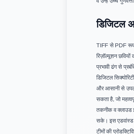
व उन्हें उच्च गुणवत
डिजिटल आर
TIFF से PDF रूपां
रिज़ॉल्यूशन छवियों 
प्रभावी ढंग से प्रब
डिजिटल सिक्योरिटी 
और आसानी से उपलब्
सकता है, जो महत्वपू
तकनीक व क्लाउड इं
सके। इस एडवांस्ड 
टीमों की प्रोडक्टिव