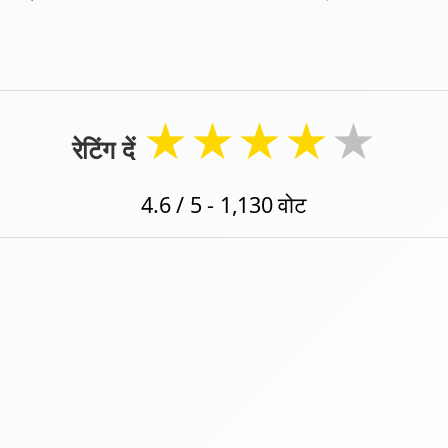
★
★
★
★
★
रेटिंग दें
4.6
/ 5 -
1,130
वोट