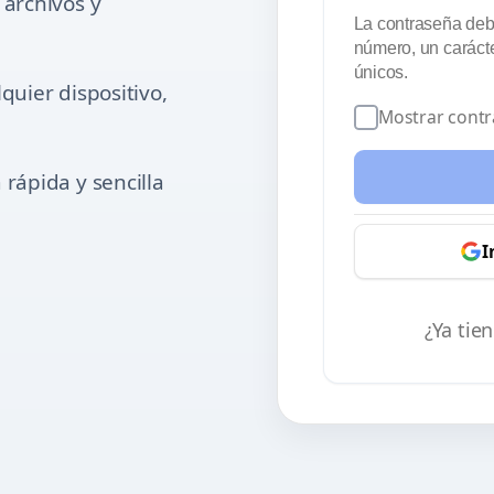
 archivos y
La contraseña debe
número, un carácter
únicos.
quier dispositivo,
Mostrar cont
rápida y sencilla
I
¿Ya tie